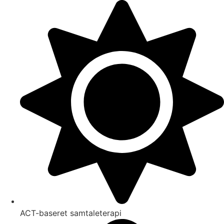
Videre
til
indhold
ACT-baseret samtaleterapi