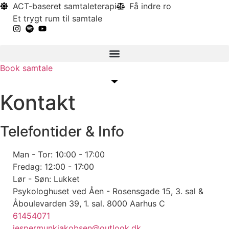
Videre
ACT-baseret samtaleterapi
Få indre ro
til
Et trygt rum til samtale
indhold
Book samtale
Kontakt
Telefontider & Info
Man - Tor: 10:00 - 17:00
Fredag: 12:00 - 17:00
Lør - Søn: Lukket
Psykologhuset ved Åen - Rosensgade 15, 3. sal &
Åboulevarden 39, 1. sal. 8000 Aarhus C
61454071
jespermunkjakobsen@outlook.dk