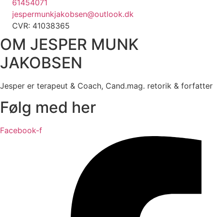
61454071
jespermunkjakobsen@outlook.dk
CVR: 41038365
OM JESPER MUNK
JAKOBSEN
Jesper er terapeut & Coach, Cand.mag. retorik & forfatter
Følg med her
Facebook-f