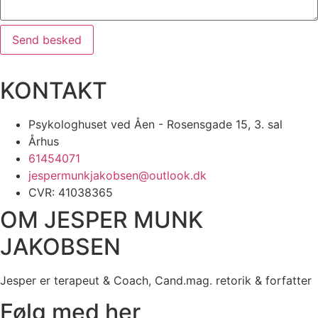
Send besked
KONTAKT
Psykologhuset ved Åen - Rosensgade 15, 3. sal
Århus
61454071
jespermunkjakobsen@outlook.dk
CVR: 41038365
OM JESPER MUNK
JAKOBSEN
Jesper er terapeut & Coach, Cand.mag. retorik & forfatter
Følg med her