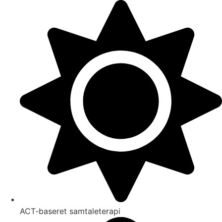
Videre
til
indhold
ACT-baseret samtaleterapi