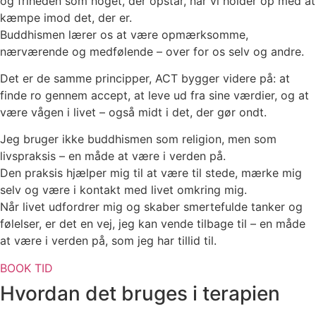
og friheden som noget, der opstår, når vi holder op med at
kæmpe imod det, der er.
Buddhismen lærer os at være opmærksomme,
nærværende og medfølende – over for os selv og andre.
Det er de samme principper, ACT bygger videre på: at
finde ro gennem accept, at leve ud fra sine værdier, og at
være vågen i livet – også midt i det, der gør ondt.
Jeg bruger ikke buddhismen som religion, men som
livspraksis – en måde at være i verden på.
Den praksis hjælper mig til at være til stede, mærke mig
selv og være i kontakt med livet omkring mig.
Når livet udfordrer mig og skaber smertefulde tanker og
følelser, er det en vej, jeg kan vende tilbage til – en måde
at være i verden på, som jeg har tillid til.
BOOK TID
Hvordan det bruges i terapien