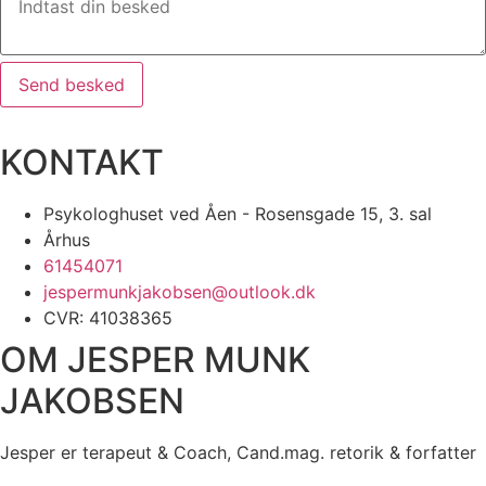
Send besked
KONTAKT
Psykologhuset ved Åen - Rosensgade 15, 3. sal
Århus
61454071
jespermunkjakobsen@outlook.dk
CVR: 41038365
OM JESPER MUNK
JAKOBSEN
Jesper er terapeut & Coach, Cand.mag. retorik & forfatter