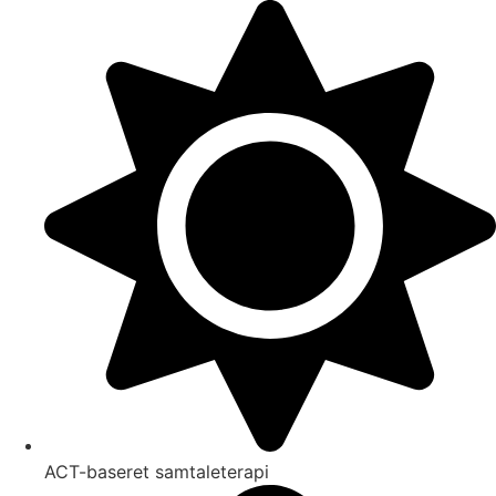
Videre
til
indhold
ACT-baseret samtaleterapi