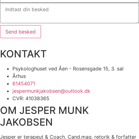
Send besked
KONTAKT
Psykologhuset ved Åen - Rosensgade 15, 3. sal
Århus
61454071
jespermunkjakobsen@outlook.dk
CVR: 41038365
OM JESPER MUNK
JAKOBSEN
Jesper er terapeut & Coach, Cand.mag. retorik & forfatter