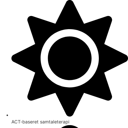
Videre
til
indhold
ACT-baseret samtaleterapi