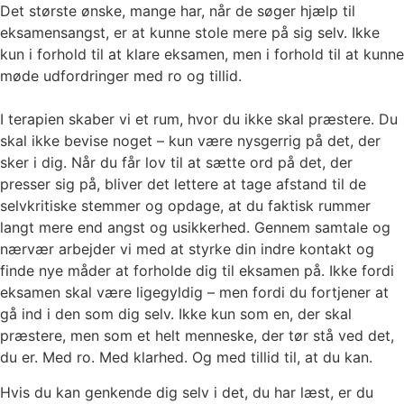
Det største ønske, mange har, når de søger hjælp til
eksamensangst, er at kunne stole mere på sig selv. Ikke
kun i forhold til at klare eksamen, men i forhold til at kunne
møde udfordringer med ro og tillid.
I terapien skaber vi et rum, hvor du ikke skal præstere. Du
skal ikke bevise noget – kun være nysgerrig på det, der
sker i dig. Når du får lov til at sætte ord på det, der
presser sig på, bliver det lettere at tage afstand til de
selvkritiske stemmer og opdage, at du faktisk rummer
langt mere end angst og usikkerhed. Gennem samtale og
nærvær arbejder vi med at styrke din indre kontakt og
finde nye måder at forholde dig til eksamen på. Ikke fordi
eksamen skal være ligegyldig – men fordi du fortjener at
gå ind i den som dig selv. Ikke kun som en, der skal
præstere, men som et helt menneske, der tør stå ved det,
du er. Med ro. Med klarhed. Og med tillid til, at du kan.
Hvis du kan genkende dig selv i det, du har læst, er du