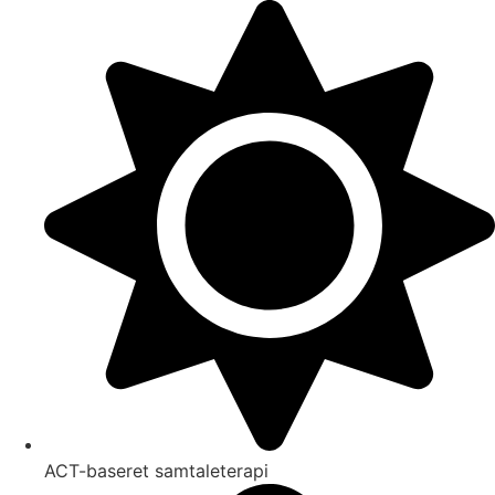
Videre
til
indhold
ACT-baseret samtaleterapi