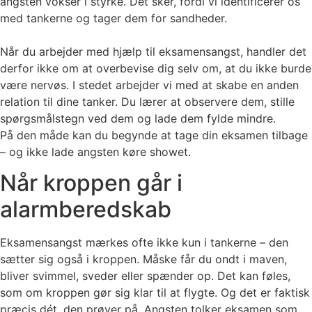
angsten vokser i styrke. Det sker, fordi vi identificerer os
med tankerne og tager dem for sandheder.
Når du arbejder med hjælp til eksamensangst, handler det
derfor ikke om at overbevise dig selv om, at du ikke burde
være nervøs. I stedet arbejder vi med at skabe en anden
relation til dine tanker. Du lærer at observere dem, stille
spørgsmålstegn ved dem og lade dem fylde mindre.
På den måde kan du begynde at tage din eksamen tilbage
– og ikke lade angsten køre showet.
Når kroppen går i
alarmberedskab
Eksamensangst mærkes ofte ikke kun i tankerne – den
sætter sig også i kroppen. Måske får du ondt i maven,
bliver svimmel, sveder eller spænder op. Det kan føles,
som om kroppen gør sig klar til at flygte. Og det er faktisk
præcis dét, den prøver på. Angsten tolker eksamen som